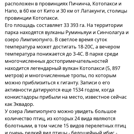
расположен в провинциях Пичинча, Котопакси и
Напо, в 60 км от Кито и 30 км от Латакунги, столицы
провинции Котопакси.
Его площадь составляет 33 393 га. На территории
парка находятся вулканы Руминьяуи и Синчолагуа и
озеро Лимпиопунго. В светлое время суток
температура может достигать 18-20С, а вечером
температура понижается до 3-4C. В парке среди
многочисленных достопримечательностей
находится легендарный вулкан Котопакси (5, 897
метров) и многочисленные тропы, по которым
можно приблизиться к гиганту. Записи о его
активности датируются еще 1534 годом, когда
конкистадоры прибыли на место, известное сейчас
как Эквадор.
У озера Лимпиопунго можно увидеть большое
количество птиц, из которых 24 вида являются
болотными, в том числе 15 видов перелетных птиц
и очень редкий вид птицы - белошейный ибис -