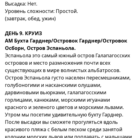
Высадка: Нет.
Уровень сложности: Простой.
(завтрак, обед, ужин)
ДЕНЬ 9. КРУИЗ
АМ Бухта Гарднер/Островок Гарднер/Островок
Осборн, Остров Эспаньола.
Эспаньола это самый южный остров Галапагосских
островов и место размножения почти всех
существующих в мире волнистых альбатросов.
Остров Эспаньола густо населен пересмешниками,
голубоногими и насканскими олушами,
дарвиновыми вьюрками, галапагосскими
горлицами, канюками, морскими игуанами
красного и зеленого цветов и морскими львами.
Утром мы посетим удивительную бухту Гарднер.
После высадки вы сможете прогуляться вдоль
красивого пляжа с белым песком среди занятой
колонии морских львов или поплавать с малышами