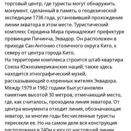
торговый центр, где туристы могут обнаружить
монумент, сделанный в память о геодезической
экспедиции 1736 года, установившей прохождение
линии экватора в этом месте. Туристический
комплекс Середина Мира принадлежит префектуре
провинции Пичинча, Эквадор. Он расположен в
приходе Сан-Антонио столичного округа Кито, к
северу от центра города Кито.
На территории комплекса строится штаб-квартира
Союза Южноамериканских наций, также здесь
находится этнографический музей,
рассказывающий о коренных жителях Эквадора.
Между 1979 и 1982 годами был установлен
памятник высотой 30 метров, отмечающий место,
где, как считалось, проходила линия экватора. От
центра монумента отходит линия, обозначающая
экватор, за многие годы бесчисленные туристы
пересекли ее. Но на самом деле вся конструкция
расположена в 240м к югу от настоящей линии,