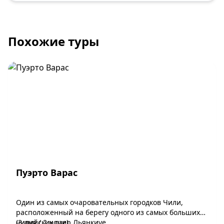
Похожие туры
Пуэрто Варас
Один из самых очаровательных городков Чили,
расположенный на берегу одного из самых больших
чилийских озер Льянкиуе.
(3 дня / 2 ночи)