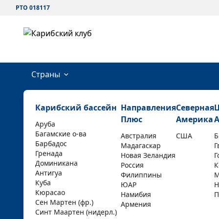
РТО 018117
Страны
Карибский бассейн
Направления
Северная
Плюс
Америка
Аруба
Багамские о-ва
Австралия
США
Б
Барбадос
Мадагаскар
Г
Гренада
Новая Зеландия
Г
Доминикана
Россия
К
Антигуа
Филиппины
М
Куба
ЮАР
Н
Кюрасао
Намибия
П
Сен Мартен (фр.)
Армения
Синт Маартен (нидерл.)