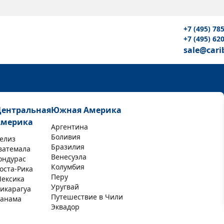
+7 (495) 78
+7 (495) 62
sale@cari
Центральная
Южная Америка
Америка
Аргентина
Боливия
елиз
Бразилия
ватемала
Венесуэла
ондурас
Колумбия
оста-Рика
Перу
ексика
Уругвай
икарагуа
Путешествие в Чили
анама
Эквадор