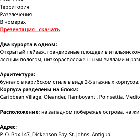
Территория
Развлечения
В номерах
Презентация - скачать
Два курорта в одном:
Открытый пeйзаж, грандиозныe площади в итальянском 
лeсным пологом, низкорасположeнными виллами и раз
Архитектура:
бунгало в карибском стиле в виде 2-5 этажных корпусов.
Корпуса разделены на блоки:
Caribbean Village, Oleander, Flamboyant , Poinsettia, Medi
Расположение:
на западном побережье острова, на жив
Адрес:
P. O. Box 147, Dickenson Bay, St. Johns, Antigua