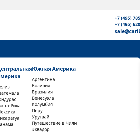
+7 (495) 78
+7 (495) 62
sale@cari
Центральная
Южная Америка
Америка
Аргентина
Боливия
елиз
Бразилия
ватемала
Венесуэла
ондурас
Колумбия
оста-Рика
Перу
ексика
Уругвай
икарагуа
Путешествие в Чили
анама
Эквадор