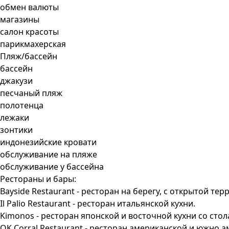
обмен валюты
магазины
салон красоты
парикмахерская
Пляж/бассейн
бассейн
джакузи
песчаный пляж
полотенца
лежаки
зонтики
индонезийские кровати
обслуживание на пляже
обслуживание у бассейна
Рестораны и бары:
Bayside Restaurant - ресторан на берегу, с открытой те
Il Palio Restaurant - ресторан итальянской кухни.
Kimonos - ресторан японской и восточной кухни со стол
OK Corral Restaurant - ресторан американской и южно.а