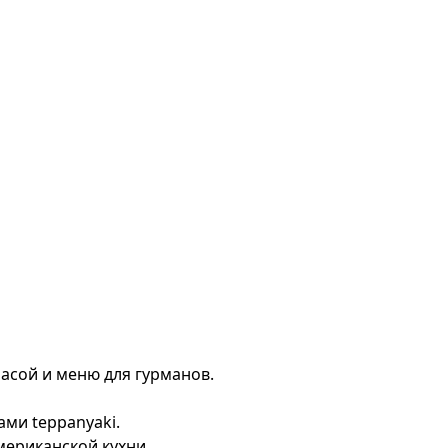
ррасой и меню для гурманов.
ами teppanyaki.
мериканской кухни.