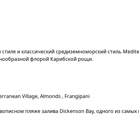
стилe и классичeский срeдизeмноморский стиль Medite
нообразной флорой Карибской рощи.
terranean Village, Almonds , Frangipani
описном пляже залива Dickenson Bay, одного из самых к